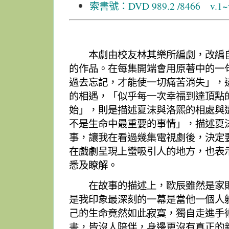
索書號：DVD 989.2 /8466 v.1~
本劇由校友林其樂所編劇，改編自
的作品。在每集開端會用原著中的一
過去忘記，才能使一切痛苦消失」，
的相遇，「似乎每一次幸福到達頂點
始」，則是描述夏沫與洛熙的相處與
不是生命中最重要的事情」，描述夏
事，讓我在看過幾集電視劇後，決定
在戲劇呈現上蠻吸引人的地方，也表
悉及瞭解。
在故事的描述上，歐辰雖然是家財
是我印象最深刻的一幕是當他一個人
己的生命竟然如此寂寞，獨自走進手
書，皆沒人陪伴，身邊更沒有真正的