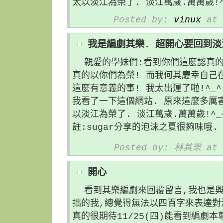
太以淡江為榮了. 淡江萬歲.萬萬歲!^
Posted by:
vinux
at 
我是編劇其樂. 超開心要回到淡
親愛的學妹們:看到你們這麼認真
真的以你們為榮! 而我何其慶幸自己
這麼有意義的事! 我太出運了啦!^_^
我看了一下這個網站. 原來這麼多厲
以淡江為榮了. 淡江萬歲.萬萬歲!^_
註:sugar分享的泡沫之夏很夠味哦. 
Posted by: 林其樂 at 
開心
看到其樂編劇來回覆留言,我也是
拙的我,總覺得無法以四百字來表達對
真的很期待11/25(四)能看到編劇本