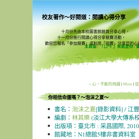
校友著作～好閱道：閱讀心得分享
十月份先由本校圖書館館員分享心得，
十一月份進行閱讀心得分享競賽活動，
歡迎您報名「參加競賽」或利用「迴響」分享您的心
主頁面
/
「ㄩㄢˊ」來就是你
/
« 心，不斷的飛躍
|
Main
|
從
你相信命運嗎？～泡沫之夏～
書名：
泡沫之夏
[錄影資料] / 
編劇：
林其樂
(淡江大學大傳系校
出版項：臺北市 : 采昌國際, 2010[
館藏地：N1總館5樓非書資料室