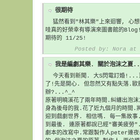
很期待
猛然看到"林其樂"上來迴響, 心
哇真的好榮幸有導演來圖書館的Blog
期待的 11/25!
Posted by: Nora at 
我是編劇其樂. 關於泡沫之夏..
今天看到新聞. 大S閃電訂婚!..
了!先是開心. 但忽然又有點失落.
辦?...^_^
原著明曉溪花了兩年時間.糾纏出泡沫
身為後母的我.花了近九個月的時間.
迎到戲劇世界. 相信嗎. 每一集故事
到最後. 連原著都說已經"審美疲勞".
劇本的改寫中.常跟製作人peter連夜