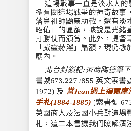
這場戰事一直是淡水人的
多有關這場戰爭的神奇故事
落鼻祖師顯靈助戰，還有淡
昭佑」的匾額，據說是光緒
打勝仗而頒賞。此外，提督
「威靈赫濯」扁額，現仍懸
廟內。
北台封鎖記:茶商陶德筆
書號673.227 /855 英文索書號 
1972) 及
當Jean遇上福爾摩
手札(1884-1885)
(索書號 673
英國商人及法國小兵對這場
札，這二本書讓我們瞭解清