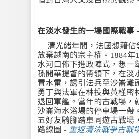
在淡水發生的一場國際戰事 -
清光緒年間，法國想藉佔
放棄越南的宗主權。1884年
水河口佈下進政陣式，想一
孫開華提督的帶領下，在淡
置水雷，誘引法兵至沙崙灘
勇丁與法軍在林投與黃槿密
退回軍艦。當年的古戰場，
沙崙海水浴場的停車場一帶
五好友騎腳踏車同遊古戰場
路線圖 -
重返清法戰爭古戰