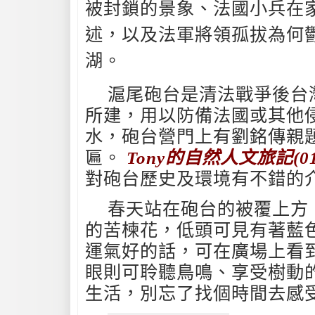
被封鎖的景象、法國小兵在
述，以及法軍將領孤拔為何
湖。
滬尾砲台是清法戰爭後台
所建，用以防備法國或其他
水，砲台營門上有劉銘傳親
匾。
Tony的自然人文旅記(0
對砲台歷史及環境有不錯的
春天站在砲台的被覆上方
的苦楝花，低頭可見有著藍
運氣好的話，可在廣場上看
眼則可聆聽鳥鳴、享受樹動
生活，別忘了找個時間去感