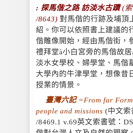
: 探馬偕之路 訪淡水古蹟
(索
/8643)
對馬偕的行跡及埔頂
紹。你可以依照書上建議的
偕雕像開始，經由馬偕街，
禮拜堂à小白宮旁的馬偕故居
淡水女學校、婦學堂、馬偕
大學內的牛津學堂，想像昔
授業的情景。
臺灣六記
=From far Formos
people and missions
(中文索書
/8469.1 v.69英文索書號：D
偕對台灣人文及自然的觀察