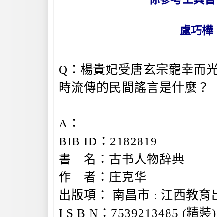
盧巧樺
Q：楊貴妃受唐玄宗寵幸而
時流傳的民間謠言是什麼？
A：
BIB ID：2182819
書 名：古书人物辞典
作 者：庄克华
出版項： 南昌市 : 江西教育出版
I S B N：7539213485 (精裝)