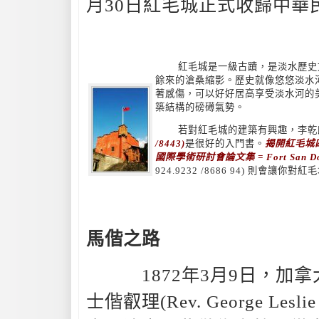
月30日紅毛城正式收歸中華
紅毛城是一級古蹟，是淡水歷史
餘來的滄桑縮影。歷史就像悠悠淡水
著感傷，可以好好居高享受淡水河的
築結構的磅礡氣勢。
若對紅毛城的建築有興趣，李乾
/8443)
是很好的入門書。
揭開紅毛城
國際學術研討會論文集 = Fort San Domi
924.9232 /8686 94) 則會讓
馬偕之路
1872年3月9日，加拿
士偕叡理(Rev. George Lesl