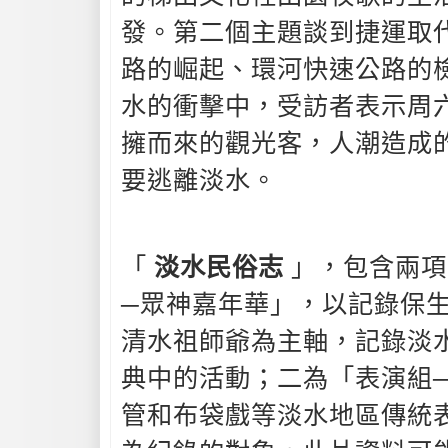
發。第二個主題談到捷運取
路的崛起、環河快速公路的
水的衝擊中，受訪者表示周
擁而來的觀光客，人潮造成
要逃離淡水。
「
淡水民俗志
」，包含兩項
─眾神嘉年華」，以記錄保
清水祖師爺為主軸，記錄淡
典中的活動；二為「表演組
管和布袋戲等淡水地區傳統