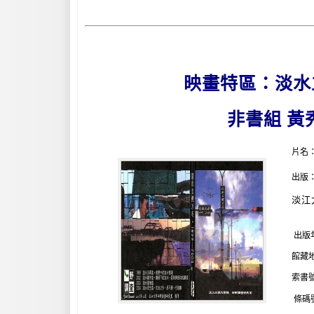
映畫特區：淡水
非書組 黃
片名：
出版
淡江
出版年
館藏
索書號：D
條碼號：