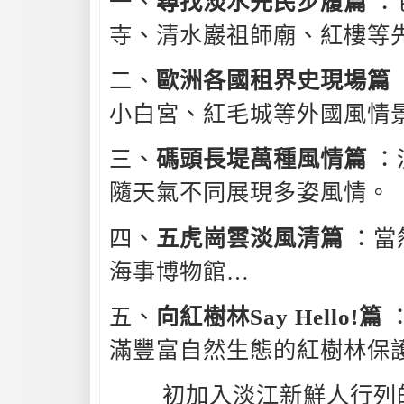
一、
尋找淡水先民步履篇
：
寺、清水巖祖師廟、紅樓等
二、
歐洲各國租界史現場篇
小白宮、紅毛城等外國風情
三、
碼頭長堤萬種風情篇
：
隨天氣不同展現多姿風情。
四、
五虎崗雲淡風清篇
：當
海事博物館…
五、
向紅樹林Say Hello!篇
滿豐富自然生態的紅樹林保
初加入淡江新鮮人行列的