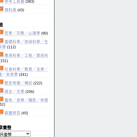
參考工具書
(383)
資料庫
(43)
題
哲學／宗教／心理學
(90)
基礎科學／地球科學／生
科學
(112)
應用科學／工程／資訊科
(151)
社會科學／教育／法律／
理／未來學
(341)
歷史地理／傳記
(222)
語言／文學
(206)
藝術／音樂／攝影／休閒
52)
歐盟研究
(45)
章彙整