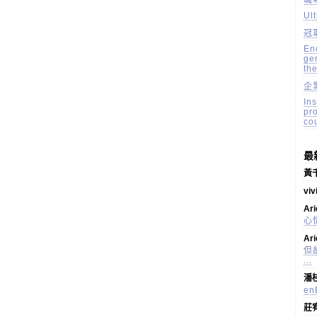
職
Ul
冠
En
ge
the
企
Ins
pr
co
最
黃
vi
Ar
心情
Ar
但
...
潘
e
莊