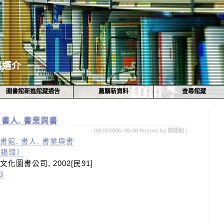
料選介
圖書館新進館藏通告
薦購新資料
查尋館藏
 書人. 書業與書
08/16/2006, 09:00 Posted by 典閱組 |
書館. 書人. 書業與書
王錫璋）
化圖書公司, 2002[民91]
3