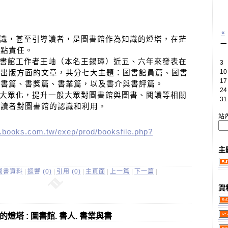
«
，甚至引導讀者，是圖書館作為知識的燈塔，在茫
一
一點責任。
館工作者王岫（本名王錫璋）近五、六年來發表在
3
10
、出版方面的文章，共分七大主題：圖書館員篇、圖書
17
圖書篇、書獎篇、書業篇，以及書介與書評篇。
24
眾化，提升一般大眾對圖書館與圖書、閱讀等相關
31
加讀者對圖書館的認識和利用。
站
.books.com.tw/exep/prod/booksfile.php?
主
圖書資料
|
迴響 (0)
|
引用 (0)
|
主頁面
|
上一篇
|
下一篇
|
資
 知識的燈塔 : 圖書館. 書人. 書業與書