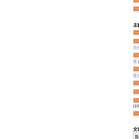
主
命
學
管
(10
文