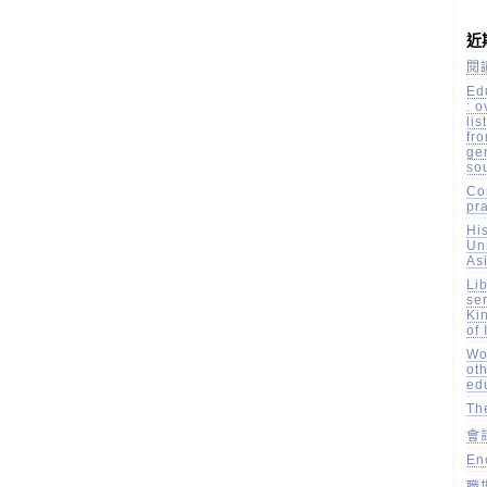
近
閱
Ed
: 
li
fr
ge
so
Co
pr
His
Un
Asi
Li
ser
Ki
of 
Wor
oth
ed
Th
會
En