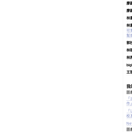
廖
廖
林
林
可
幫
郭
林
林
bi
王
我
圖書
「
作
「
校
N
圖