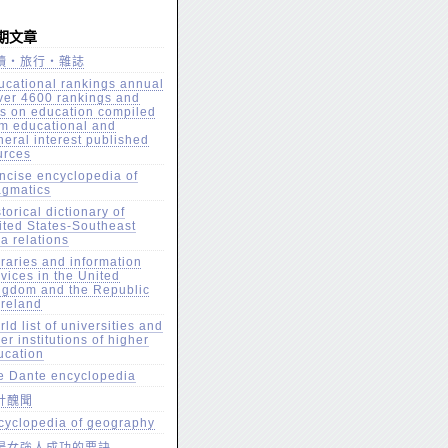
期文章
讀‧旅行‧雜誌
ucational rankings annual
over 4600 rankings and
sts on education compiled
om educational and
neral interest published
urces
ncise encyclopedia of
agmatics
torical dictionary of
ited States-Southeast
a relations
braries and information
vices in the United
ngdom and the Republic
Ireland
ld list of universities and
er institutions of higher
ucation
e Dante encyclopedia
計醜聞
cyclopedia of geography