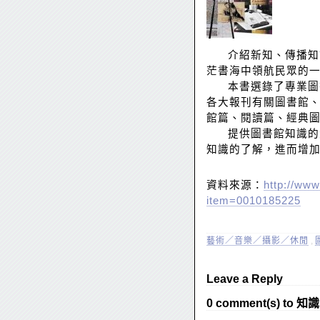
介紹新知、傳播知識
茫書海中領航民眾的
本書選錄了專業圖書
各大報刊有關圖書館
館篇、閱讀篇、經典
提供圖書館知識的大
知識的了解，進而增
資料來源：
http://www
item=0010185225
藝術／音樂／攝影／休閒
,
Leave a Reply
0 comment(s) to