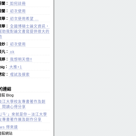
蔚蘭：
如何註冊
蔚蘭：
初次使用
素華：
初次使用希望 ...
素華：
全國博碩士論文資訊，
幫助我對論文書寫提供很大的
助
桂妙：
初次使用
筱凡：
ok
燕婷：
我想明天借!!
gbig：
大推+1
琇宏：
嚐試及摸索
的連結
館 Blog
淡江大學校友專書著作及創
」閱讀心得分享
ㄩㄢˊ」來就是你－淡江大學
友專書著作展及創作分享
ews 得來速
書館網站