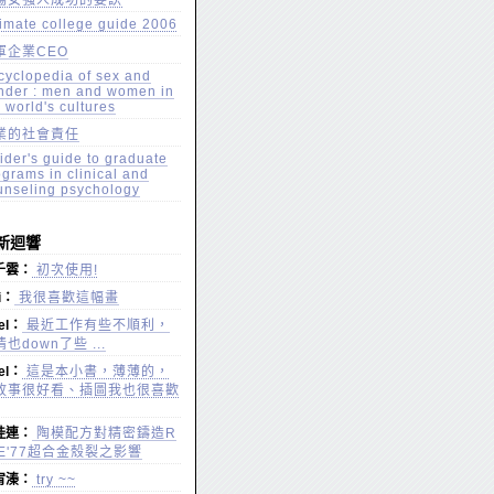
場女強人成功的要訣
timate college guide 2006
軍企業CEO
cyclopedia of sex and
nder : men and women in
 world's cultures
業的社會責任
ider's guide to graduate
ograms in clinical and
unseling psychology
新迴響
千雲：
初次使用!
vi：
我很喜歡這幅畫
iel：
最近工作有些不順利，
也down了些 ...
iel：
這是本小書，薄薄的，
故事很好看、插圖我也很喜歡
桂連：
陶模配方對精密鑄造R
nE'77超合金殼裂之影響
宥溱：
try ~~