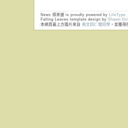
News 得來速 is proudly powered by
LifeType
Falling Leaves template design by
Shawn Gr
本網頁最上方圖片來自
英文四C 關同學
，並獲得