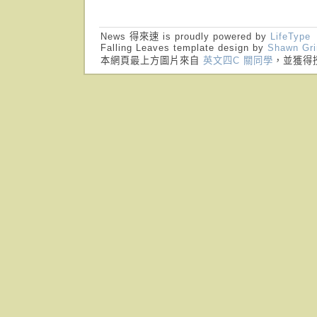
News 得來速 is proudly powered by
LifeType
Falling Leaves template design by
Shawn Gr
本網頁最上方圖片來自
英文四C 關同學
，並獲得