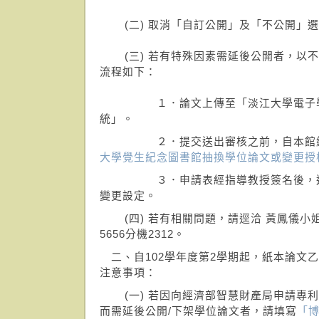
(二) 取消「自訂公開」及「不公開」選
(三) 若有特殊因素需延後公開者，以不
流程如下：
１．論文上傳至「淡江大學電子學
統」。
２．提交送出審核之前，自本館網
大學覺生紀念圖書館抽換學位論文或變更授
３．申請表經指導教授簽名後，送
變更設定。
(四) 若有相關問題，請逕洽 黃鳳儀小姐，電
5656分機2312。
二、自102學年度第2學期起，紙本論文
注意事項：
(一) 若因向經濟部智慧財產局申請專利
而需延後公開/下架學位論文者，請填寫
「博