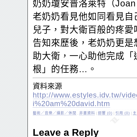
奶奶瓊安普洛萊特（Joan P
老奶奶看見他如同看見自
兒子，對大衛百般的疼愛
告知來歷後，老奶奶更是
助大衛，一心助他完成「
根」的任務…。
資料來源
http://www.estyles.idv.tw/vid
i%20am%20david.htm
藝術／音樂／攝影／休閒
,
非書資料
|
迴響 (0)
|
引用 (0)
|
主
Leave a Reply