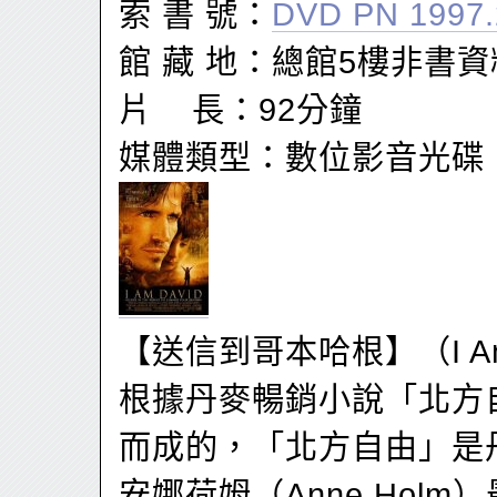
索 書 號：
DVD PN 1997.
館 藏 地：總館5樓非書
片 長：92分鐘
媒體類型：數位影音光碟
【送信到哥本哈根】（I Am
根據丹麥暢銷小說「北方
而成的，「北方自由」是
安娜荷姆（Anne Holm