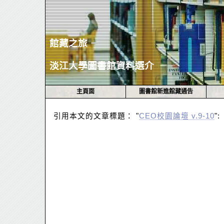
館藏之旅 －
淡江大學圖書館資料選介
主頁面
圖書館新進館藏通告
引用本文的文章標題： "
CEO校園論壇 v.9-10
":