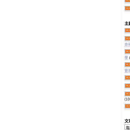
主
命
學
管
(10
文