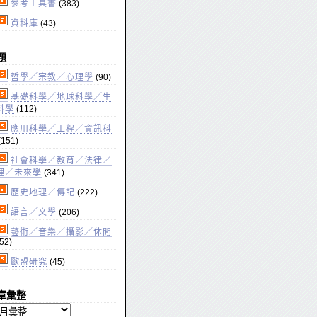
參考工具書
(383)
資料庫
(43)
題
哲學／宗教／心理學
(90)
基礎科學／地球科學／生
科學
(112)
應用科學／工程／資訊科
(151)
社會科學／教育／法律／
理／未來學
(341)
歷史地理／傳記
(222)
語言／文學
(206)
藝術／音樂／攝影／休閒
52)
歐盟研究
(45)
章彙整