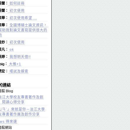
蔚蘭：
如何註冊
蔚蘭：
初次使用
素華：
初次使用希望 ...
素華：
全國博碩士論文資訊，
幫助我對論文書寫提供很大的
助
桂妙：
初次使用
筱凡：
ok
燕婷：
我想明天借!!
gbig：
大推+1
琇宏：
嚐試及摸索
的連結
館 Blog
淡江大學校友專書著作及創
」閱讀心得分享
ㄩㄢˊ」來就是你－淡江大學
友專書著作展及創作分享
ews 得來速
書館網站