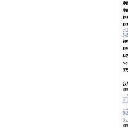
廖
廖
林
林
可
幫
郭
林
林
bi
王
我
圖書
「
作
「
校
N
圖