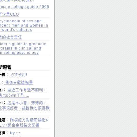
場女強人成功的要訣
timate college guide 2006
軍企業CEO
cyclopedia of sex and
nder : men and women in
 world's cultures
業的社會責任
ider's guide to graduate
ograms in clinical and
unseling psychology
新迴響
千雲：
初次使用!
vi：
我很喜歡這幅畫
iel：
最近工作有些不順利，
也down了些 ...
iel：
這是本小書，薄薄的，
故事很好看、插圖我也很喜歡
桂連：
陶模配方對精密鑄造R
nE'77超合金殼裂之影響
宥溱：
try ~~