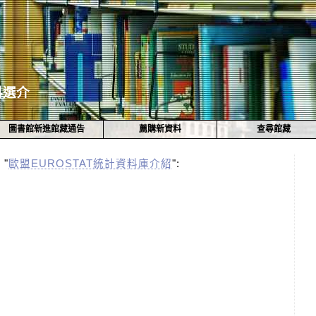
料選介
圖書館新進館藏通告
薦購新資料
查尋館藏
"
歐盟EUROSTAT統計資料庫介紹
":