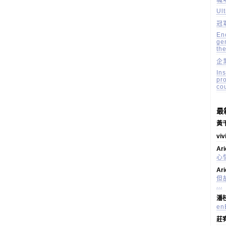
職
Ul
冠
En
ge
the
企
Ins
pr
co
最
黃
vi
Ar
心情
Ar
但
...
潘
e
莊