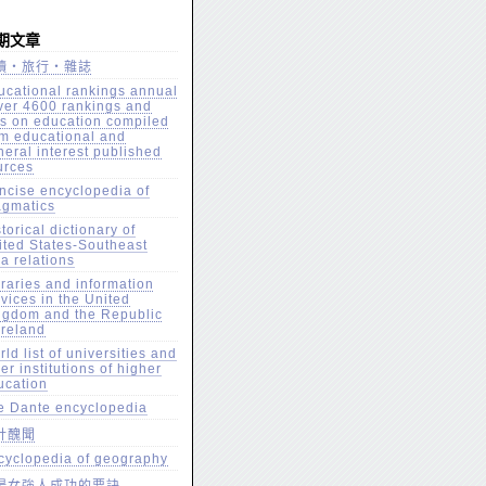
期文章
讀‧旅行‧雜誌
ucational rankings annual
over 4600 rankings and
sts on education compiled
om educational and
neral interest published
urces
ncise encyclopedia of
agmatics
torical dictionary of
ited States-Southeast
a relations
braries and information
vices in the United
ngdom and the Republic
Ireland
ld list of universities and
er institutions of higher
ucation
e Dante encyclopedia
計醜聞
cyclopedia of geography