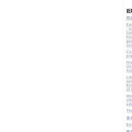
近
閱
Ed
: 
li
fr
ge
so
Co
pr
His
Un
Asi
Li
ser
Ki
of 
Wor
oth
ed
Th
會
En