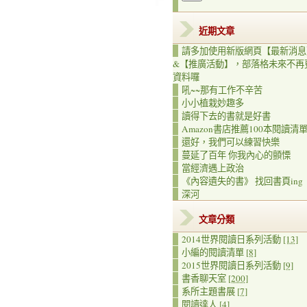
近期文章
請多加使用新版網頁【最新消息
&【推廣活動】，部落格未來不再
資料囉
吼~~那有工作不辛苦
小小植栽妙趣多
讀得下去的書就是好書
Amazon書店推薦100本閱讀清
還好，我們可以練習快樂
蔓延了百年 你我內心的顫慄
當經濟遇上政治
《內容遺失的書》 找回書頁ing
深河
文章分類
2014世界閱讀日系列活動
[13]
小編的閱讀清單
[8]
2015世界閱讀日系列活動
[9]
書香聊天室
[200]
系所主題書展
[7]
閱讀達人
[4]