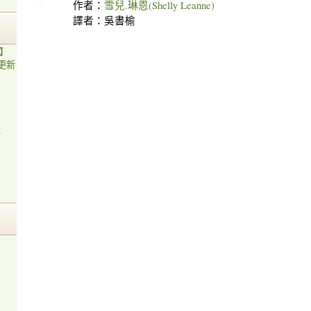
作者：
雪兒.琳恩(Shelly Leanne)
譯者：吳書榆
】
更新
單