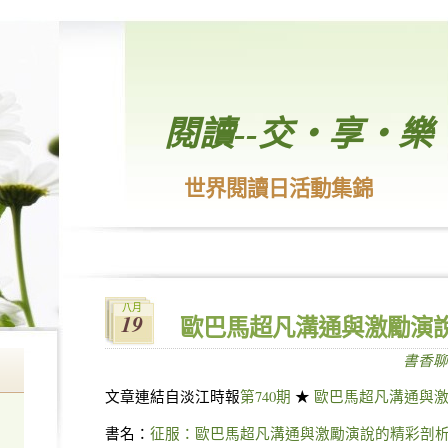
閱讀--交‧享‧樂
世界閱讀日活動集錦
八月
19
歐巴馬超凡溝通與激勵演
書香聊
文章連結自淡江時報
第740期
★
歐巴馬超凡溝通與
書名：
征服：歐巴馬超凡溝通與激勵演說的精彩剖