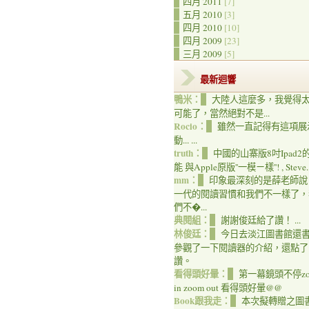
四月 2011
[7]
五月 2010
[3]
四月 2010
[10]
四月 2009
[23]
三月 2009
[5]
最新迴響
鴨米：
大陸人這麼多，我覺得
可能了，當然絕對不是...
Rocio：
雖然一直記得有這項展
動... ...
truth：
中國的山寨版8吋Ipad2
能 與Apple原版''一模ㄧ樣''! , Steve..
mm：
印象最深刻的是薛老師說
一代的閱讀習慣和我們不一樣了，
們不�...
典閱組：
謝謝俊廷給了讚！ ...
林俊廷：
今日去淡江圖書館還
參觀了一下閱讀器的介紹，還點了
讚。
看得頭好暈：
第一幕鏡頭不停zo
in zoom out 看得頭好暈@@
Book跟我走：
本次擬轉贈之圖