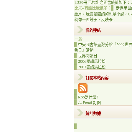
1,289冊 已贈出之圖書統計如下： ..
比呆--有誰比我還呆：
走過半世
歲月，我最愛閱讀的也是小說，小
就像一面鏡子，反映�...
我的連結
一般
中央圖書館臺灣分館『2009世
香日』活動
世界閱讀日
2006閱讀馬拉松
2007閱讀馬拉松
訂閱本站內容
RSS是什麼?
以 Email 訂閱
統計數據