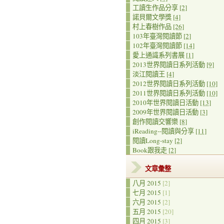
工讀生作品分享
[2]
諾貝爾文學獎
[4]
村上春樹作品
[26]
103年臺灣閱讀節
[2]
102年臺灣閱讀節
[14]
愛上通識系列書展
[1]
2013世界閱讀日系列活動
[9]
淡江閱讀王
[4]
2012世界閱讀日系列活動
[10]
2011世界閱讀日系列活動
[10]
2010年世界閱讀日活動
[13]
2009年世界閱讀日活動
[3]
創作閱讀交響樂
[8]
iReading--閱讀與分享
[11]
閱讀Long-stay
[2]
Book跟我走
[2]
文章彙整
八月 2015
[2]
七月 2015
[1]
六月 2015
[2]
五月 2015
[20]
四月 2015
[3]